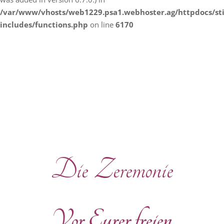
/var/www/vhosts/web1229.psa1.webhoster.ag/httpdocs/s
includes/functions.php
on line
6170
Die Zeremonie
Vor Eurer freien