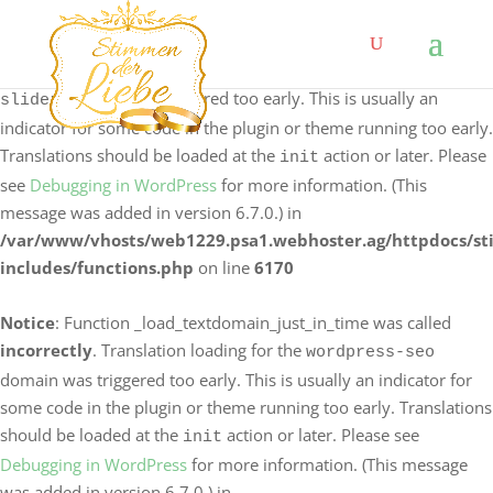
Notice
: Function _load_textdomain_just_in_time was called
incorrectly
. Translation loading for the
logo-carousel-
domain was triggered too early. This is usually an
slider
indicator for some code in the plugin or theme running too early.
Translations should be loaded at the
action or later. Please
init
see
Debugging in WordPress
for more information. (This
message was added in version 6.7.0.) in
/var/www/vhosts/web1229.psa1.webhoster.ag/httpdocs/s
includes/functions.php
on line
6170
Notice
: Function _load_textdomain_just_in_time was called
incorrectly
. Translation loading for the
wordpress-seo
domain was triggered too early. This is usually an indicator for
some code in the plugin or theme running too early. Translations
should be loaded at the
action or later. Please see
init
Debugging in WordPress
for more information. (This message
was added in version 6.7.0.) in