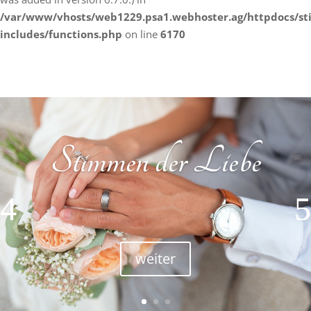
/var/www/vhosts/web1229.psa1.webhoster.ag/httpdocs/s
includes/functions.php
on line
6170
Stimmen der Liebe
weiter