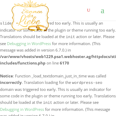
Notice
: Function _load_textdomain_just_in_time was called
incorrectly
. Translation loading for the
logo-carousel-
domain was triggered too early. This is usually an
slider
indicator for some code in the plugin or theme running too early.
Translations should be loaded at the
action or later. Please
init
see
Debugging in WordPress
for more information. (This
message was added in version 6.7.0.) in
/var/www/vhosts/web1229.psa1.webhoster.ag/httpdocs/s
includes/functions.php
on line
6170
Notice
: Function _load_textdomain_just_in_time was called
incorrectly
. Translation loading for the
wordpress-seo
domain was triggered too early. This is usually an indicator for
some code in the plugin or theme running too early. Translations
should be loaded at the
action or later. Please see
init
Debugging in WordPress
for more information. (This message
was added in version 6.7.0.) in